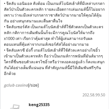
• จีคลับ แอนิมอล คิงด้อม เป็นเกมส์โบนัสเฮ้าส์ที่มีเหล่าบรรดา
สัตว์ป่าเป็นตัวละครหลัก รายละเอียดการเล่นเกมส์นี้ก็ไม่อยาก
เพราะว่าจะมีเหล่าบรรดาราชาสัตว์ป่ามากมายให้คุณได้ลุ้น
กัน อย่างสนุกสนานและตื่นตาตื่นใจ
• จีคลับเซอร์คัส เป็นเกมส์โบนัสเฮ้าส์ที่ใช้ตัวตลกเป็นตัวละคร
หลัก กติกาการเดิมพันนั้นก็จะมีการคูณโบนัสให้มากถึง
x1000 เท่า เรียกว่าคุ้มค่าสุด ทำให้ผู้เล่นสามารถรับผล
ตอบแทนที่คุ้มค่าจากเกมส์เซอร์คัสได้อย่างมากมาย
• จีคลับเครซี มังกี้ เกมส์โบนัสเฮ้าส์ที่ใช้ตัวละครอย่างไซอิ๋ว
เข้ามาเป็นตัวละครหลัก ถือว่าเป็นเกมส์การพนันที่มันส์มากๆ
ใครที่ชื่นชอบตัวละครไซอิ๋วหรือว่าหงอคงอยู่แล้ว ก็คงจะสนุก
กันได้อย่างเต็มที่แน่นอน ที่สำคัญเกมส์นี้มีให้เดิมพันฟรีๆกัน
อีกด้วย
gclub casino
[/size]
202.58.99.50
keng25335