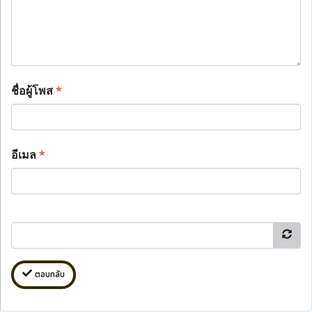
ชื่อผู้โพส
*
อีเมล
*
ตอบกลับ