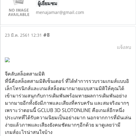
ผู้เยี่ยมชม
menajamar@gmail.com
#8
23 มี.ค. 2561 12:31
แจ้งลบ
จีคลับสล็อตสามมิติ
ที่นี่คือสล็อตสามมิติเซ็นเตอร์ ที่ได้ทำการรวบรวมเกมส์แบบอิ
เล็กโทรนิกส์และเกมส์สล็อตมากมายแบบสามมิติให้คุณได้
เข้ามาร่วมสนุกกับการเดิมพันพร้อมทายผลการเดิมพันอย่าง
มากมายอีกทั้งยังมีภาพและเสียงที่ครบครัน และสมจริงมากๆ
เพราะว่าตอนนี้ GCLUB 3D SLOTONLINE คือเกมส์อีกหนึ่ง
ประเภทที่ได้รับความนิยมเป็นอย่างมาก นอกจากการที่มันเล่น
ง่ายแล้วภาพและเสียงยังคมชัดมากๆอีกด้วย มาดูเลยว่ามี
เกมส์อะไรน่าสนใจบ้าง