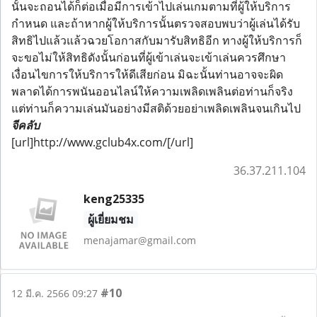
นั้นจะถอนได้ก็ต่อเมื่อมีการเข้าไปเล่นเกมตามที่ผู้ให้บริการ
กำหนด และถ้าหากผู้ให้บริการนั้นตรวจสอบพบว่าผู้เล่นได้รับ
สิทธิไปแล้วแล้วฉวยโอกาสกับมารับสิทธิอีก ทางผู้ให้บริการก็
จะขอไม่ให้สิทธิดังนั้นก่อนที่ผู้เข้าเล่นจะเข้าเล่นควรศึกษา
เงื่อนไขการให้บริการให้ดีเสียก่อน มิฉะนั้นท่านอาจจะผิด
พลาดได้การพนันออนไลน์ให้ความเพลิดเพลินต่อท่านก็จริง
แต่ท่านก็ความเล่นมันอย่างมีสติด้วยอย่าเพลิดเพลินจนเกินไป
จีคลับ
[url]http://www.gclub4x.com/[/url]
36.37.211.104
keng25335
ผู้เยี่ยมชม
menajamar@gmail.com
#10
12 มี.ค. 2566 09:27