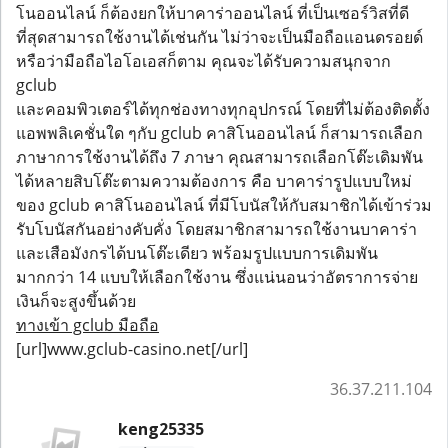
โนออนไลน์ ก็ต้องยกให้บาคาร่าออนไลน์ ที่เป็นเซอร์วิสที่ดี
ที่สุดสามารถใช้งานได้เช่นกัน ไม่ว่าจะเป็นมือถือแอนดรอยด์
หรือว่ามือถือไอโอเอสก็ตาม คุณจะได้รับความสนุกจาก
gclub
และคอมพิวเตอร์ได้ทุกช่องทางทุกอุปกรณ์ โดยที่ไม่ต้องติดตั้ง
แอพพลิเคชั่นใด ๆกับ gclub คาสิโนออนไลน์ ก็สามารถเลือก
ภาษาการใช้งานได้ถึง 7 ภาษา คุณสามารถเลือกโต๊ะเดิมพัน
ได้หลายสิบโต๊ะตามความต้องการ คือ บาคาร่ารูปแบบใหม่
ของ gclub คาสิโนออนไลน์ ที่มีโบนัสให้กับสมาชิกได้เข้าร่วม
รับโบนัสกันอย่างคับคั่ง โดยสมาชิกสามารถใช้งานบาคาร่า
และเสือมังกรได้บนโต๊ะเดียว พร้อมรูปแบบการเดิมพัน
มากกว่า 14 แบบให้เลือกใช้งาน ซึ่งแน่นอนว่าอัตราการจ่าย
เงินก็จะสูงขึ้นด้วย
ทางเข้า gclub มือถือ
[url]www.gclub-casino.net[/url]
36.37.211.104
keng25335