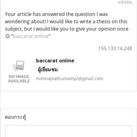
แจ้งลบ
Your article has answered the question I was
wondering about! I would like to write a thesis on this
subject, but I would like you to give your opinion once
:D "
baccarat online
"
155.133.14.248
baccarat online
ผู้เยี่ยมชม
homnaylathumamy2@gmail.com
ตอบกระทู้