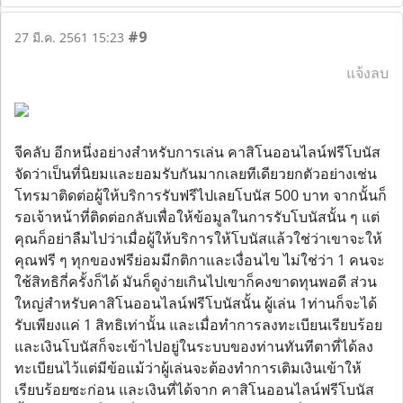
#9
27 มี.ค. 2561 15:23
แจ้งลบ
จีคลับ อีกหนึ่งอย่างสำหรับการเล่น คาสิโนออนไลน์ฟรีโบนัส
จัดว่าเป็นที่นิยมและยอมรับกันมากเลยทีเดียวยกตัวอย่างเช่น
โทรมาติดต่อผู้ให้บริการรับฟรีไปเลยโบนัส 500 บาท จากนั้นก็
รอเจ้าหน้าที่ติดต่อกลับเพื่อให้ข้อมูลในการรับโบนัสนั้น ๆ แต่
คุณก็อย่าลืมไปว่าเมื่อผู้ให้บริการให้โบนัสแล้วใช่ว่าเขาจะให้
คุณฟรี ๆ ทุกของฟรีย่อมมีกติกาและเงื่อนไข ไม่ใช่ว่า 1 คนจะ
ใช้สิทธิกี่ครั้งก็ได้ มันก็ดูง่ายเกินไปเขาก็คงขาดทุนพอดี ส่วน
ใหญ่สำหรับคาสิโนออนไลน์ฟรีโบนัสนั้น ผู้เล่น 1ท่านก็จะได้
รับเพียงแค่ 1 สิทธิเท่านั้น และเมื่อทำการลงทะเบียนเรียบร้อย
และเงินโบนัสก็จะเข้าไปอยู่ในระบบของท่านทันทีตาที่ได้ลง
ทะเบียนไว้แต่มีข้อแม้ว่าผู้เล่นจะต้องทำการเติมเงินเข้าให้
เรียบร้อยซะก่อน และเงินที่ได้จาก คาสิโนออนไลน์ฟรีโบนัส