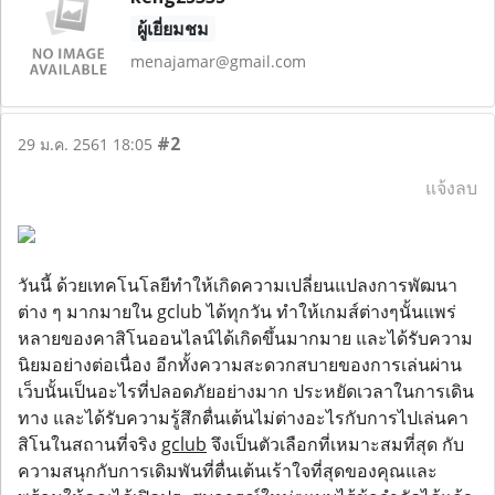
ผู้เยี่ยมชม
menajamar@gmail.com
#2
29 ม.ค. 2561 18:05
แจ้งลบ
วันนี้ ด้วยเทคโนโลยีทำให้เกิดความเปลี่ยนแปลงการพัฒนา
ต่าง ๆ มากมายใน gclub ได้ทุกวัน ทำให้เกมส์ต่างๆนั้นแพร่
หลายของคาสิโนออนไลน์ได้เกิดขึ้นมากมาย และได้รับความ
นิยมอย่างต่อเนื่อง อีกทั้งความสะดวกสบายของการเล่นผ่าน
เว็บนั้นเป็นอะไรที่ปลอดภัยอย่างมาก ประหยัดเวลาในการเดิน
ทาง และได้รับความรู้สึกตื่นเต้นไม่ต่างอะไรกับการไปเล่นคา
สิโนในสถานที่จริง
gclub
จึงเป็นตัวเลือกที่เหมาะสมที่สุด กับ
ความสนุกกับการเดิมพันที่ตื่นเต้นเร้าใจที่สุดของคุณและ