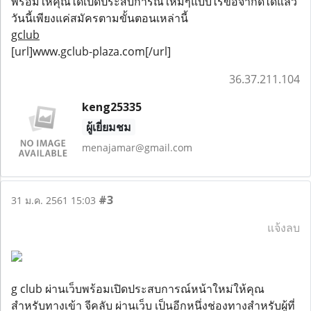
พร้อมให้คุณได้เปิดประสบการณ์ใหม่ๆแบบไร้ข้อจำกัดได้แล้ว
วันนี้เพียงแค่สมัครตามขั้นตอนเหล่านี้
gclub
[url]www.gclub-plaza.com[/url]
36.37.211.104
keng25335
ผู้เยี่ยมชม
menajamar@gmail.com
#3
31 ม.ค. 2561 15:03
แจ้งลบ
g club ผ่านเว็บพร้อมเปิดประสบการณ์หน้าใหม่ให้คุณ
สำหรับทางเข้า จีคลับ ผ่านเว็บ เป็นอีกหนึ่งช่องทางสำหรับผู้ที่