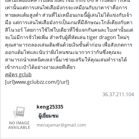
แต่ไม่เพียงแค่สำรับเดียวแตะใช้มากถึง 6-8 สำรับต่อการเล่น
เท่านั้นแต่การเล่นไพ่เสือมังกรจะเหมือนกับบาคาร่าคือการ
ทายผลแต้มสูงต่ำ ส่วนที่ไม่เหมือนเกมนี้ผู้เล่นไม่ได้แข่งกับเจ้า
มือ แต่การเล่นไพ่เสือมังกรเป็นเกมที่มีลักษณะใกล้เคียงกับคา
สิโนวอร์ โดยการใช้ไพ่ใบเดียวที่ใช้แจกกันคนละใบเท่านั้นแต่
จะไม่มีการจั่วไพ่เพิ่ม สำหรับผู้ที่หัดเล่น tiger dragon ใหม่ๆ
คุณสามารถลองเล่นเดิมพันด้วยเงินขั้นต่ำก่อน เพื่อสังเกตการ
ออกแต้มไพ่และนับว่าฝั่งไหนชนะมากวกว่ากันซึ่งคุณจะ
สามารถนำเทคนิคเหล่านี้มาช่วยเสริมให้คุณเล่นทำรายได้
เข้ากระเป๋าได้อย่างงามเลยทีเดียว
สมัคร gclub
[url]www.gclubzz.com/[/url]
36.37.211.104
keng25335
ผู้เยี่ยมชม
menajamar@gmail.com