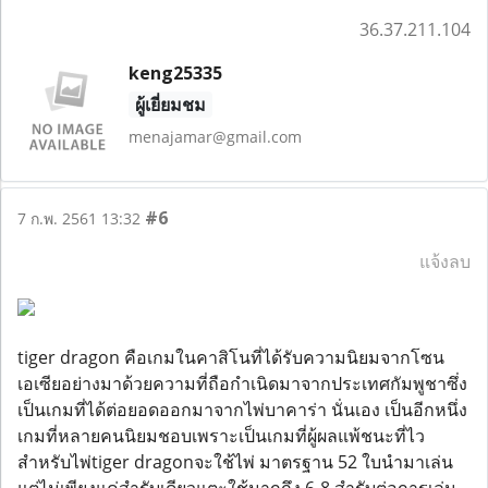
36.37.211.104
keng25335
ผู้เยี่ยมชม
menajamar@gmail.com
#6
7 ก.พ. 2561 13:32
แจ้งลบ
tiger dragon คือเกมในคาสิโนที่ได้รับความนิยมจากโซน
เอเซียอย่างมาด้วยความที่ถือกำเนิดมาจากประเทศกัมพูชาซึ่ง
เป็นเกมที่ได้ต่อยอดออกมาจากไพ่บาคาร่า นั่นเอง เป็นอีกหนึ่ง
เกมที่หลายคนนิยมชอบเพราะเป็นเกมที่ผู้ผลแพ้ชนะที่ไว
สำหรับไพ่tiger dragonจะใช้ไพ่ มาตรฐาน 52 ใบนำมาเล่น