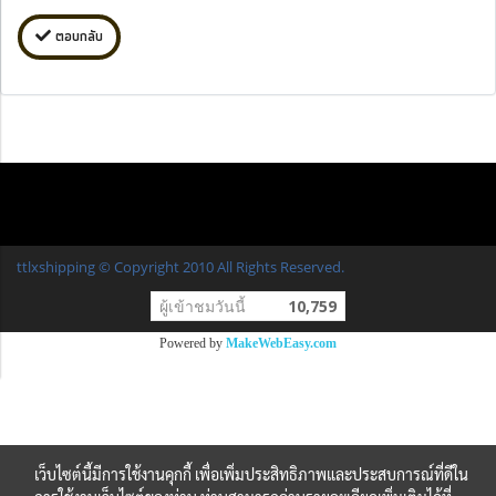
ตอบกลับ
ttlxshipping © Copyright 2010 All Rights Reserved.
ผู้เข้าชมวันนี้
10,759
Powered by
MakeWebEasy.com
เว็บไซต์นี้มีการใช้งานคุกกี้ เพื่อเพิ่มประสิทธิภาพและประสบการณ์ที่ดีใน