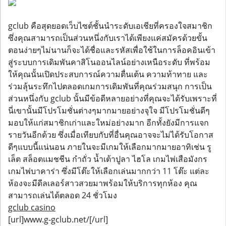
gclub คือสุดยอดเว็บไซต์ชั้นนำระดับเอเชียที่ครองใจสมาชิก
ซึ่งคุณสามารถเป็นส่วนหนึ่งกับเราได้เพียงแค่สมัครด้วยขั้น
ตอนง่ายๆไม่นานก็จะได้ชื่อและรหัสเพื่อใช้ในการล็อคอินเข้า
สู่ระบบการเดิมพันคาสิโนออนไลน์อย่างเหนือระดับ ที่พร้อม
ให้คุณนั้นเปิดประสบการณ์ความตื่นเต้น ความท้าทาย และ
ร่วมลุ้นระทึกไปตลอดเกมการเดิมพันที่คุณร่วมสนุก การเป็น
ส่วนหนึ่งกับ gclub นั้นมีข้อดีหลายอย่างที่คุณจะได้รับเพราะที่
นี่เขานั้นมีโปรโมชั่นต่างๆมากมายอย่างจุใจ มีโปรโมชั่นดีๆ
มอบให้แก่สมาชิกเก่าและใหม่อย่างมาก อีกทั้งยังมีการแจก
รายวันอีกด้วย ซึ่งเมื่อเทียบกับที่อื่นคุณอาจจะไม่ได้รับโอกาส
ดีๆแบบนี้แน่นอน ภายในจะมีเกมให้เลือกมากมายอาทิเช่น รู
เล็ต สล็อตแมชชีน กำถั่ว น้ำเต้าปูลา ไฮโล เกมไพ่เสือมังกร
เกมไพ่บาคาร่า ซึ่งมีโต๊ะให้เลือกเล่นมากกว่า 11 โต๊ะ แต่ละ
ห้องจะมีดีลเลอร์สาวสวยมาพร้อมให้บริการทุกห้อง คุณ
สามารถเล่นได้ตลอด 24 ชั่วโมง
gclub casino
[url]www.g-gclub.net/[/url]