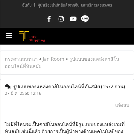
อันดับ 1 ผู้นำเรื่องนำเข้าสินค้าจากจีน และบริการครบวงจร
กระดานสนทนา
>
Jan Room
>
รูปแบบของแหล่งคาสิโน
ออนไลน์ที่ทันสมัย
รูปแบบของแหล่งคาสิโนออนไลน์ที่ทันสมัย
(1572 อ่าน)
27 มี.ค. 2560 12:16
แจ้งลบ
ไม่มีที่ไหนจะเป็นคาสิโนออนไลน์ที่มีรูปแบบของแหล่งเกมที่
ทันสมัยเช่นนี้แล้ว ด้วยการเป็นผู้นำทางด้านเทคโนโลยีของ