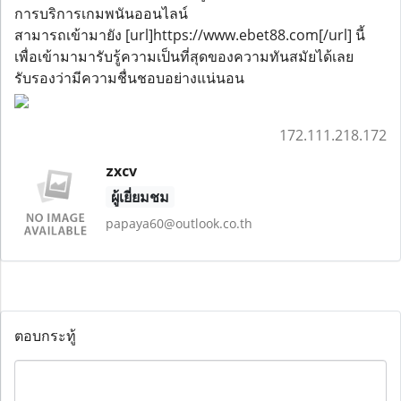
การบริการเกมพนันออนไลน์
สามารถเข้ามายัง [url]https://www.ebet88.com[/url] นี้
เพื่อเข้ามามารับรู้ความเป็นที่สุดของความทันสมัยได้เลย
รับรองว่ามีความชื่นชอบอย่างแน่นอน
172.111.218.172
zxcv
ผู้เยี่ยมชม
papaya60@outlook.co.th
ตอบกระทู้