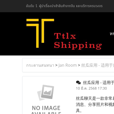
อันดับ 1 ผู้นำเรื่องนำเข้าสินค้าจากจีน และบริการครบวงจร
ห
กระดานสนทนา
>
Jan Room
>
丝瓜应用 - 适用
丝瓜应用 - 适
10 มี.ค. 2568 17:30
丝瓜聊天是一款非常
消息、分享照片和视
具。