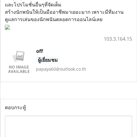
และโปรโมชั่นอื่นๆที่จัดเต็ม
สร้างนักพนันให้เป็นมืออาชีพมาเยอะมาก เพราะมีทีมงาน
ดูแลการเล่นของนักพนันตลอดการออนไลน์เลย
103.3.164.15
off
ผู้เยี่ยมชม
papaya60@outlook.co.th
ตอบกระทู้