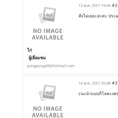
#2
13 พ.ค. 2557 19:46
สั่งไม่เยอะอ่ะค่ะ ปร
ไก่
ผู้เยี่ยมชม
pongpang49@hotmail.com
#3
14 พ.ค. 2557 20:08
cนะนำแบบกิโลคะเพราะ