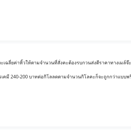
จะเฉลี่ยค่าหิ้วให้ตามจำนวนที่สั่งคะต้องรบกวนส่งตีราคาทางเมล์จ๊
สารเคมี 240-200 บาทต่อกิโลลดตามจำนวนกิโลคะก็จะถูกกว่าแบบพ