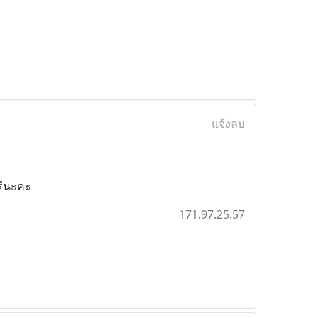
แจ้งลบ
ะ
รีนะคะ
171.97.25.57