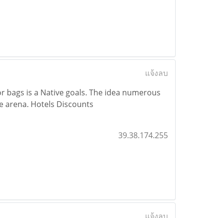
แจ้งลบ
or bags is a Native goals. The idea numerous
ure arena. Hotels Discounts
39.38.174.255
แจ้งลบ