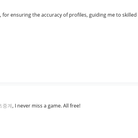
, for ensuring the accuracy of profiles, guiding me to skille
츠중계
, I never miss a game. All free!