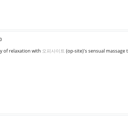
0
y of relaxation with
오피사이트
(op-site)'s sensual massage 