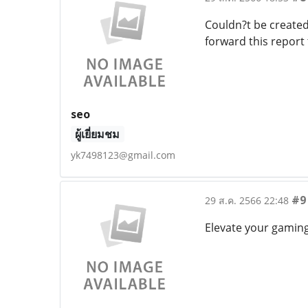
Couldn?t be created
forward this report 
seo
ผู้เยี่ยมชม
yk7498123@gmail.com
#9
29 ส.ค. 2566 22:48
Elevate your gamin