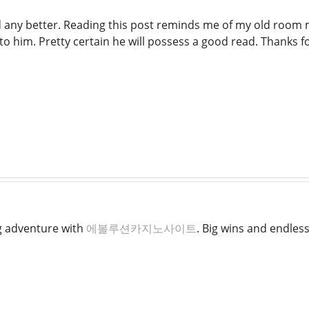
 any better. Reading this post reminds me of my old room mat
to him. Pretty certain he will possess a good read. Thanks f
g adventure with
에볼루션카지노사이트
. Big wins and endless 