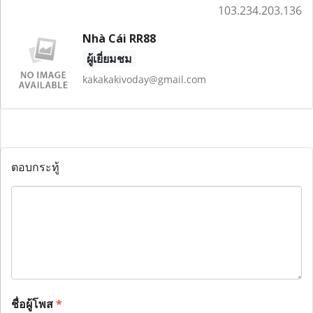
103.234.203.136
Nhà Cái RR88
ผู้เยี่ยมชม
kakakakivoday@gmail.com
ตอบกระทู้
ชื่อผู้โพส
*