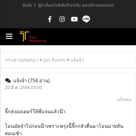
อันดับ 1 ผู้นำเรื่องนำเข้าสินค้าจากจีน และบริการครบวงจร
กระดานสนทนา
>
Jan Room
>
แจ้งจ้า
แจ้งจ้า
(758 อ่าน)
20 มี.ค. 2554 03:50
แจ้งลบ
จิ๊กส่งออเดอร์ให้พี่เเจนเเล้วน๊า
โอนมัดจำไปก่อนน๊าเพราะพรุ่งนี้จิ๊กกลัวตื่นมาโอนม่ายทัน
ตอนเช้า