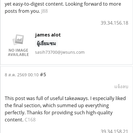
yet easy-to-digest content. Looking forward to more
posts from you.
J88
39.34.156.18
james alot
ผู้เยี่ยมชม
sasih73700@jwsuns.com
#5
8 ส.ค. 2569 00:10
แจ้งลบ
This post was full of useful takeaways. I especially liked
the final section, which summed up everything
perfectly. Thanks for providing such high-quality
content.
C168
39.34.158.21