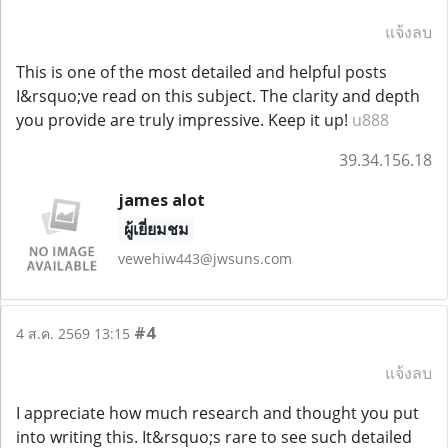
แจ้งลบ
This is one of the most detailed and helpful posts
I&rsquo;ve read on this subject. The clarity and depth
you provide are truly impressive. Keep it up!
u888
39.34.156.18
james alot
ผู้เยี่ยมชม
vewehiw443@jwsuns.com
#4
4 ส.ค. 2569 13:15
แจ้งลบ
I appreciate how much research and thought you put
into writing this. It&rsquo;s rare to see such detailed