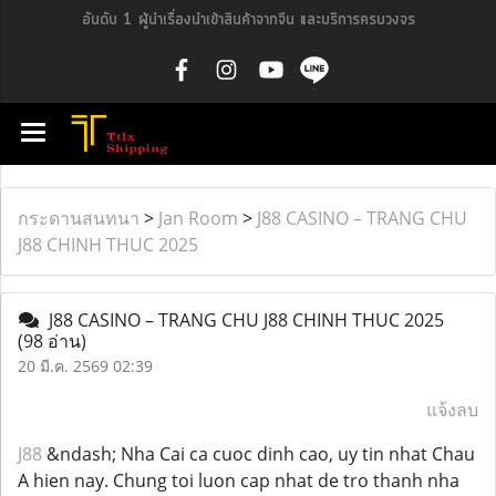
อันดับ 1 ผู้นำเรื่องนำเข้าสินค้าจากจีน และบริการครบวงจร
กระดานสนทนา
>
Jan Room
>
J88 CASINO – TRANG CHU
J88 CHINH THUC 2025
J88 CASINO – TRANG CHU J88 CHINH THUC 2025
(98 อ่าน)
20 มี.ค. 2569 02:39
แจ้งลบ
J88
&ndash; Nha Cai ca cuoc dinh cao, uy tin nhat Chau
A hien nay. Chung toi luon cap nhat de tro thanh nha