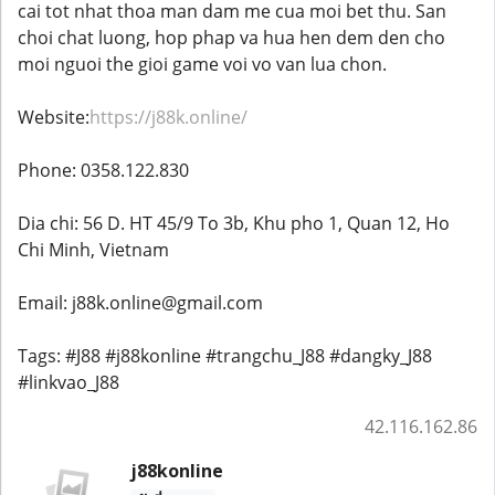
cai tot nhat thoa man dam me cua moi bet thu. San
choi chat luong, hop phap va hua hen dem den cho
moi nguoi the gioi game voi vo van lua chon.
Website:
https://j88k.online/
Phone: 0358.122.830
Dia chi: 56 D. HT 45/9 To 3b, Khu pho 1, Quan 12, Ho
Chi Minh, Vietnam
Email: j88k.online@gmail.com
Tags: #J88 #j88konline #trangchu_J88 #dangky_J88
#linkvao_J88
42.116.162.86
j88konline