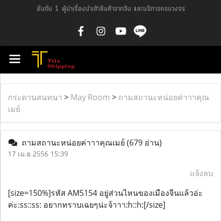
อันดับ 1 ผู้นำเรื่องนำเข้าสินค้าจากจีน และบริการครบวงจร
กระดานสนทนา
>
May Room
>
ถามสถานะหน่อยค่าาาคุณ
เมย์
ถามสถานะหน่อยค่าาาคุณเมย์
(679 อ่าน)
17 เม.ย 2556 15:39
แจ้งลบ
[size=150%]รหัส AM5154 อยู่ส่วนไหนของเมืองจีนแล้วอ่ะ
ค่ะ:ss::ss: อยากทราบเฉยๆน่ะจ้าาา:h::h:[/size]