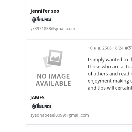
jennifer seo
ผู้เยี่ยมชม
yk3971888@gmail.com
#3
10 พ.ย. 2568 18:24
I simply wanted to t
those who are actual
of others and readin
enjoyment making us
and tips will certain
JAMES
ผู้เยี่ยมชม
syednabeeel0099@gmail.com