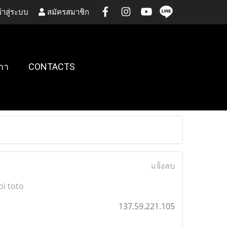
้าสู่ระบบ
สมัครสมาชิก
กา
CONTACTS
แจ้งลบ
oi toto
137.59.221.105