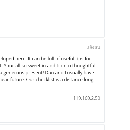
แจ้งลบ
ped here. It can be full of useful tips for
t. Your all so sweet in addition to thoughtful
s a generous present! Dan and I usually have
r future. Our checklist is a distance long
119.160.2.50