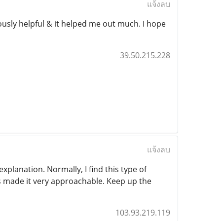
แจ้งลบ
iously helpful & it helped me out much. I hope
39.50.215.228
แจ้งลบ
xplanation. Normally, I find this type of
 made it very approachable. Keep up the
103.93.219.119