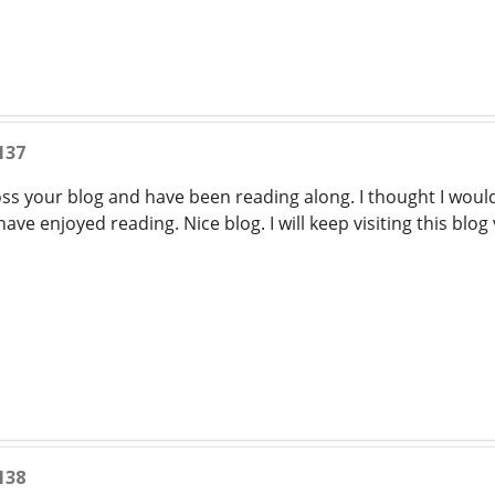
137
oss your blog and have been reading along. I thought I woul
have enjoyed reading. Nice blog. I will keep visiting this blog
138