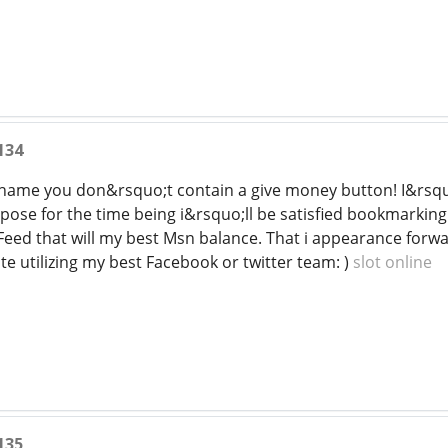
134
hame you don&rsquo;t contain a give money button! I&rsquo;
pose for the time being i&rsquo;ll be satisfied bookmarking
Feed that will my best Msn balance. That i appearance forwa
ite utilizing my best Facebook or twitter team: )
slot online
135