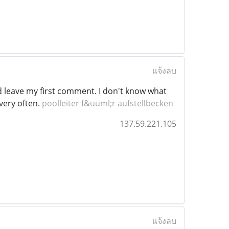
แจ้งลบ
d leave my first comment. I don't know what
 very often.
poolleiter f&uuml;r aufstellbecken
137.59.221.105
แจ้งลบ