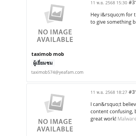
#3
11 พ.ย. 2568 15:30
Hey i&rsquo;m for th
to give something b
taximob mob
ผู้เยี่ยมชม
taximob574@yeafam.com
#3
11 พ.ย. 2568 18:27
I can&rsquo;t believ
content confusing, 
great work!
Malwar