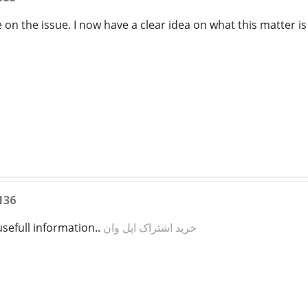
ke on the issue. I now have a clear idea on what this matter is
136
sefull information..
خرید اشتراک اپل وان