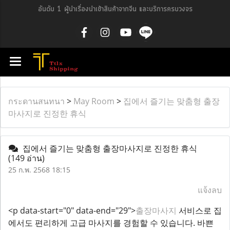
อันดับ 1 ผู้นำเรื่องนำเข้าสินค้าจากจีน และบริการครบวงจร
กระดานสนทนา
>
May Room
>
집에서 즐기는 맞춤형 출장
마사지로 진정한 휴식
집에서 즐기는 맞춤형 출장마사지로 진정한 휴식
(149 อ่าน)
25 ก.พ. 2568 18:15
แจ้งลบ
<p data-start="0" data-end="29">
출장마사지
서비스로 집
에서도 편리하게 고급 마사지를 경험할 수 있습니다. 바쁜