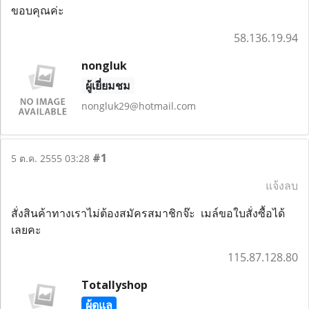
ขอบคุณค่ะ
58.136.19.94
nongluk
ผู้เยี่ยมชม
nongluk29@hotmail.com
#1
5 ต.ค. 2555 03:28
แจ้งลบ
สั่งสินค้าทางเราไม่ต้องสมัครสมาชิกจ๊ะ เมล์ขอใบสั่งซื้อได้
เลยคะ
115.87.128.80
Totallyshop
ผู้ดูแล