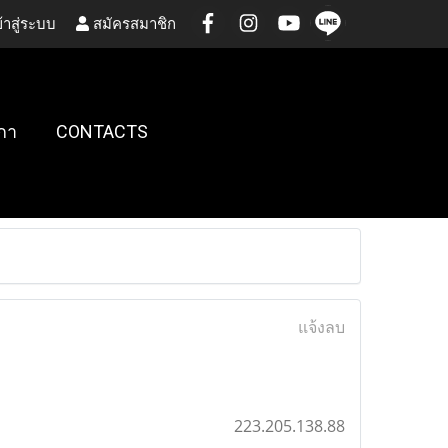
้าสู่ระบบ
สมัครสมาชิก
กา
CONTACTS
แจ้งลบ
223.205.138.88