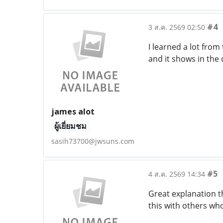
#4
3 ส.ค. 2569 02:50
I learned a lot from
and it shows in the 
james alot
ผู้เยี่ยมชม
sasih73700@jwsuns.com
#5
4 ส.ค. 2569 14:34
Great explanation th
this with others wh