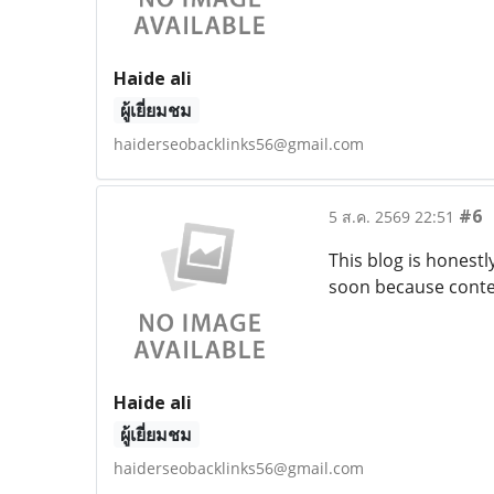
Haide ali
ผู้เยี่ยมชม
haiderseobacklinks56@gmail.com
#6
5 ส.ค. 2569 22:51
This blog is honest
soon because conten
Haide ali
ผู้เยี่ยมชม
haiderseobacklinks56@gmail.com