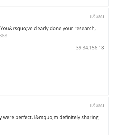
แจ้งลบ
w. You&rsquo;ve clearly done your research,
888
39.34.156.18
แจ้งลบ
y were perfect. I&rsquo;m definitely sharing