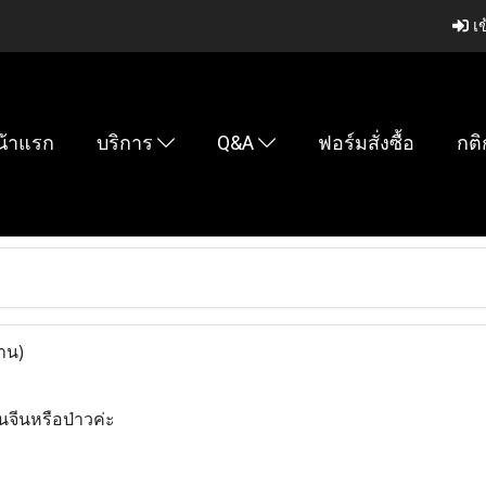
เข
น้าแรก
บริการ
Q&A
ฟอร์มสั่งซื้อ
กติ
าน)
ียนจีนหรือป่าวค่ะ