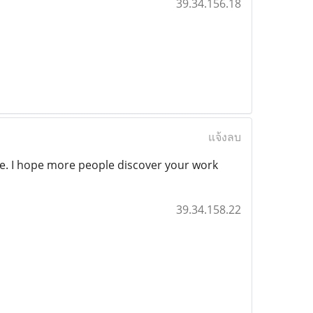
39.34.156.18
แจ้งลบ
le. I hope more people discover your work
39.34.158.22