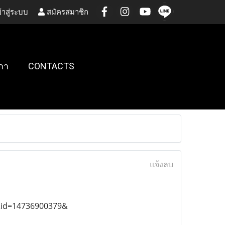
้าสู่ระบบ
สมัครสมาชิก
กา
CONTACTS
แจ้งลบ
&id=14736900379&