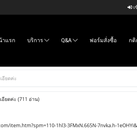
เข
น้าแรก
บริการ
Q&A
ฟอร์มสั่งซื้อ
กติ
อียดค่ะ
อียดค่ะ
(711 อ่าน)
o.com/item.htm?spm=110-1hl3-3FMxN.665N-7nvka.h-1eOHYi