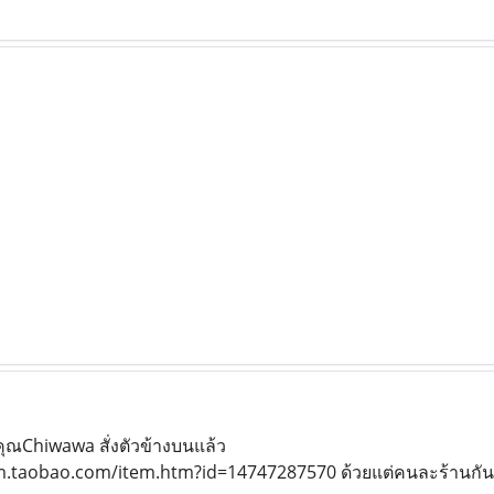
ุณChiwawa สั่งตัวข้างบนแล้ว
item.taobao.com/item.htm?id=14747287570 ด้วยแต่คนละร้านกันจ