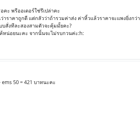
อคะ พรีออเดอร์ใช่รึเปล่าคะ
นว่าราคาถูกดี แต่กลัวว่าถ้ารวมค่าส่ง ค่าหิ้วแล้วราคาจะแพงยิ่งกว่าซ
บบสั่งทีละสองสามตัวจะคุ้มมั้ยคะ?
ให้หน่อยนะคะ จากนั้นจะไม่รบกวนค่ะ:h:
0 + ems 50 = 421 บาทนะคะ