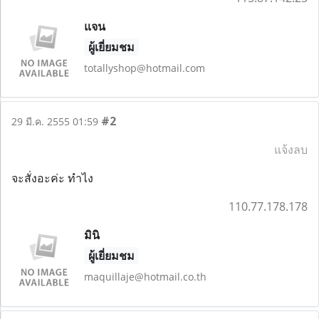
แจน
ผู้เยี่ยมชม
totallyshop@hotmail.com
#2
29 มี.ค. 2555 01:59
แจ้งลบ
จะสั่งอะค่ะ ทำไง
110.77.178.178
มินิ
ผู้เยี่ยมชม
maquillaje@hotmail.co.th