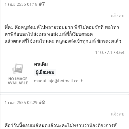
#7
1 เม.ย 2555 01:18
แจ้งลบ
พึ่คะ คือหนูส่งเมล์ไปหลายรอบมาก พี่ก้ไม่ตอบซักที พอโทร
หาพี่ก้อบอกให้ส่งเมล พอส่งเมล์พี่ก็เงียบตลอด
แล้วตกลงพี่ใช้เมลไหนคะ หนูลองส่งเข้าทุกเมล์ ชักจะงงแล้ว
110.77.178.64
คนเดิม
ผู้เยี่ยมชม
maquillaje@hotmail.co.th
#8
1 เม.ย 2555 02:29
แจ้งลบ
คือว่าันนี้ตอบเมล์หมดแล้วนะคะไม่ทราบว่าน้องต้องการสั่