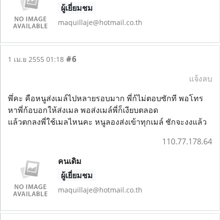
ผู้เยี่ยมชม
maquillaje@hotmail.co.th
#6
1 เม.ย 2555 01:18
แจ้งลบ
พึ่คะ คือหนูส่งเมล์ไปหลายรอบมาก พี่ก้ไม่ตอบซักที พอโทร
หาพี่ก้อบอกให้ส่งเมล พอส่งเมล์พี่ก็เงียบตลอด
แล้วตกลงพี่ใช้เมลไหนคะ หนูลองส่งเข้าทุกเมล์ ชักจะงงแล้ว
110.77.178.64
คนเดิม
ผู้เยี่ยมชม
maquillaje@hotmail.co.th