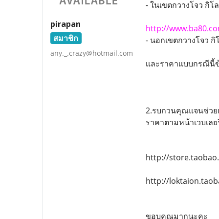
- ในเขตกวางโจว กิโ
pirapan
http://www.ba80.c
สมาชิก
- นอกเขตกวางโจว กิ
any._.crazy@hotmail.com
เเละราคาเเบบกรณีนี้ข
2.รบกวนคุณแจนช่วยเช็ค
ราคาตามหน้าเวบเลยร
http://store.taob
http://loktaion.tao
ขอบคุณมากนะคะ