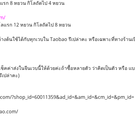
ลแรก 8 หยวน กิโลถัดไป 4 หยวน
om/
โลแรก 12 หยวน กิโลถัดไป 8 หยวน
้างต้นใช้ได้กับทุกเวบใน Taobao รึเปล่าคะ หรือเฉพาะที่ทางร้านเป
ค่าส่งในจีนเวบนี้ให้ด้วยค่ะถ้าซื้อหลายตัว ว่าคิดเป็นตัว หรือ เเบ
ึเปล่าคะ)
ao.com/?shop_id=60011359&ad_id=&am_id=&cm_id=&pm_id=
bao.com/