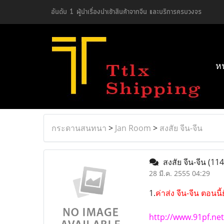
อันดับ 1 ผู้นำเรื่องนำเข้าสินค้าจากจีน และบริการครบวงจร
ห
กระดานสนทนา
>
Jan Room
>
สงสัย จีน-จีน
สงสัย จีน-จีน
(114
28 มี.ค. 2555 04:29
1.
ค่าส่ง จีน-จีน ตอนนี้
http://www.91pf.net