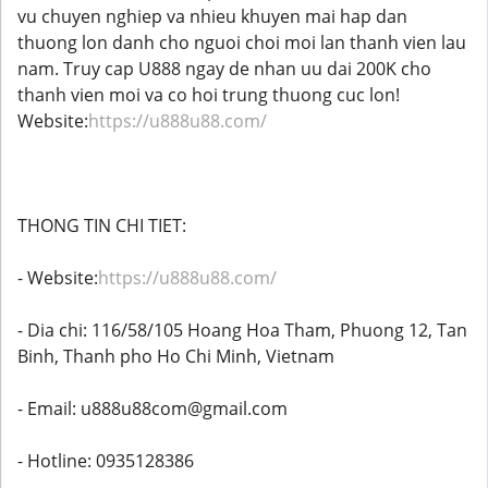
vu chuyen nghiep va nhieu khuyen mai hap dan
thuong lon danh cho nguoi choi moi lan thanh vien lau
nam. Truy cap U888 ngay de nhan uu dai 200K cho
thanh vien moi va co hoi trung thuong cuc lon!
Website:
https://u888u88.com/
THONG TIN CHI TIET:
- Website:
https://u888u88.com/
- Dia chi: 116/58/105 Hoang Hoa Tham, Phuong 12, Tan
Binh, Thanh pho Ho Chi Minh, Vietnam
- Email: u888u88com@gmail.com
- Hotline: 0935128386