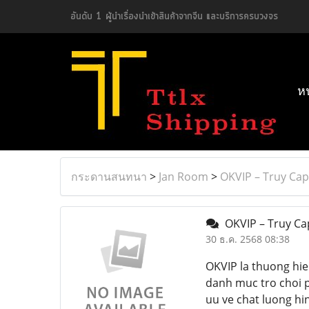
อันดับ 1 ผู้นำเรื่องนำเข้าสินค้าจากจีน และบริการครบวงจร
ห
กระดานสนทนา
>
Jan Room
>
OKVIP – Truy Ca
OKVIP – Truy Ca
30 ธ.ค. 2568 08:38
OKVIP la thuong hie
danh muc tro choi 
uu ve chat luong h