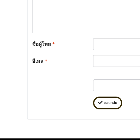
ชื่อผู้โพส
*
อีเมล
*
ตอบกลับ