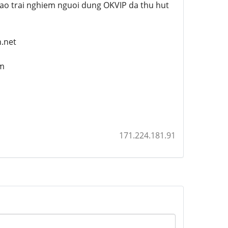
cao trai nghiem nguoi dung OKVIP da thu hut
n.net
am
171.224.181.91