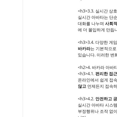
<h3>3.3. 실시간 상
실시간 아바타는 단순
대화를 나누며
사회적
에 더 몰입하게 만듭
<h3>3.4. 다양한 게임
바카라
는 기본적으로
있습니다. 이러한 변
<h2>4. 바카라 아바
<h3>4.1.
편리한 접
온라인에서 쉽게 접속
않고
언제든지 접속하여
<h3>4.2.
안전하고 공
실시간 아바타 시스템은
부정행위나 조작 없이