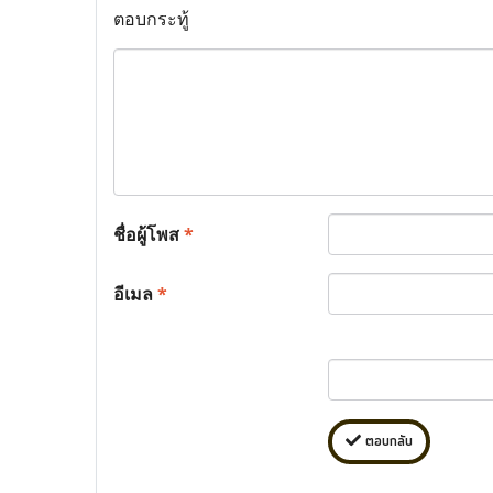
ตอบกระทู้
ชื่อผู้โพส
*
อีเมล
*
ตอบกลับ