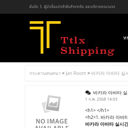
อันดับ 1 ผู้นำเรื่องนำเข้าสินค้าจากจีน และบริการครบวงจร
ห
กระดานสนทนา
>
Jan Room
>
바카라 아바타 실시
바카라 아바타 실
1 ก.พ. 2568 14:03
<h1> </h1>
<h2>1. 바카라 아바
바카라 아바타 실시