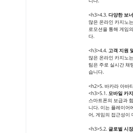
니다.
<h3>4.3.
다양한 보
많은 온라인 카지노
로모션을 통해 게임의
다.
<h3>4.4.
고객 지원 
많은 온라인 카지노
팀은 주로 실시간 채
습니다.
<h2>5. 바카라 아바
<h3>5.1.
모바일 카지
스마트폰의 보급과 함
니다. 이는 플레이어
어, 게임의 접근성이
<h3>5.2.
글로벌 시