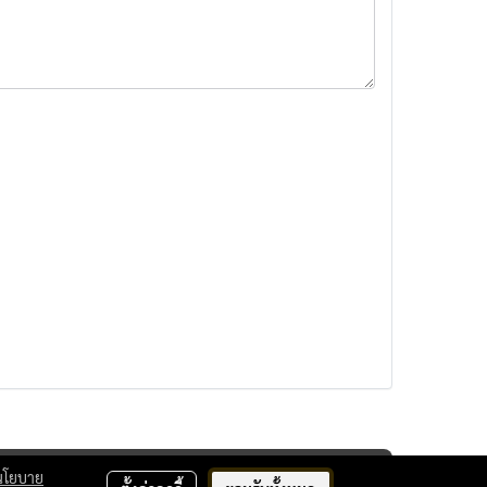
นโยบาย