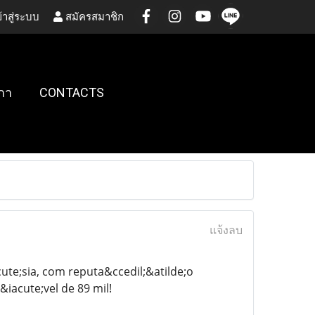
้าสู่ระบบ
สมัครสมาชิก
กา
CONTACTS
แจ้งลบ
te;sia, com reputa&ccedil;&atilde;o
acute;vel de 89 mil!