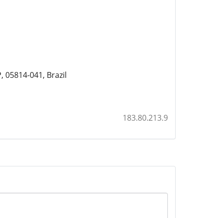
, 05814-041, Brazil
183.80.213.9