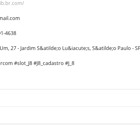
j8b.br.com/
mail.com
91-4638
Um, 27 - Jardim S&atilde;o Lu&iacute;s, S&atilde;o Paulo - SP
brcom #slot_J8 #J8_cadastro #J_8