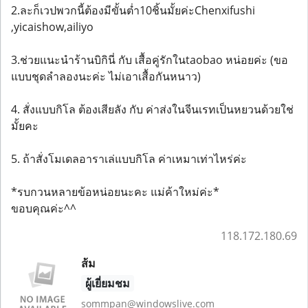
2.ละก็เวปพวกนี้ต้องมีขั้นต่ำ10ชิ้นมั้ยค่ะChenxifushi
,yicaishow,ailiyo
3.ช่วยแนะนำร้านบิกินี่ กับ เสื้อคู่รักในtaobao หน่อยค่ะ (ขอ
แบบชุดลำลองนะค่ะ ไม่เอาเสื้อกันหนาว)
4. สั่งแบบกิโล ต้องเสียลัง กับ ค่าส่งในจีนเรทเป็นหยวนด้วยใช่
มั้ยคะ
5. ถ้าสั่งโมเดลอาราเล่แบบกิโล ค่าเหมาเท่าไหร่ค่ะ
*รบกวนหลายข้อหน่อยนะคะ แม่ค้าใหม่ค่ะ*
ขอบคุณค่ะ^^
118.172.180.69
ส้ม
ผู้เยี่ยมชม
sommpan@windowslive.com