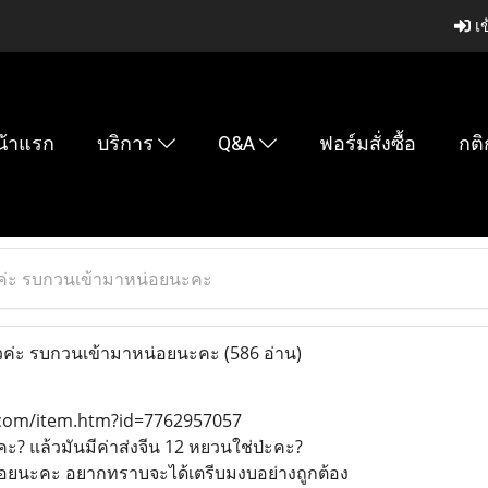
เข
น้าแรก
บริการ
Q&A
ฟอร์มสั่งซื้อ
กติ
วค่ะ รบกวนเข้ามาหน่อยนะคะ
้วค่ะ รบกวนเข้ามาหน่อยนะคะ
(586 อ่าน)
.com/item.htm?id=7762957057
ะ? แล้วมันมีค่าส่งจีน 12 หยวนใช่ป่ะคะ?
่อยนะคะ อยากทราบจะได้เตรีบมงบอย่างถูกต้อง