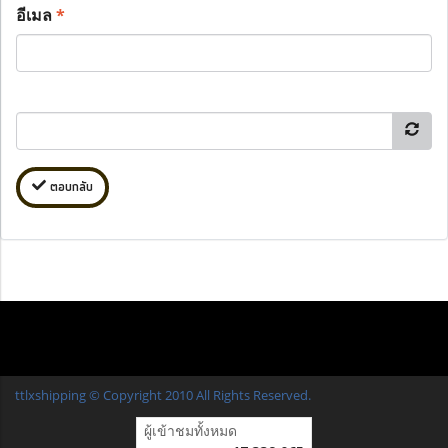
อีเมล
*
ตอบกลับ
ttlxshipping © Copyright 2010 All Rights Reserved.
ผู้เข้าชมวันนี้
1,501