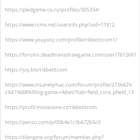
https://pledgeme.co.nz/profiles/305334/
https://www.rcmx.net/userinfo.php?uid=11812
https://www.youyooz.com/profile/rikbetitcom1/
https://forums.deadmansdrawgame.com/user/7612601
https://joy.bio/rikbetitcom
https://www.insanelymac.com/forum/profile/2736429-
c%E1%BB%95ng-game-rikbet/?tab=field_core_pfield_13
https://profil.moviezone.cz/rikbetitcom
https://penzu.com/p/00b4e1c3b672b5c0
https://tilengine.org/forum/member.php?