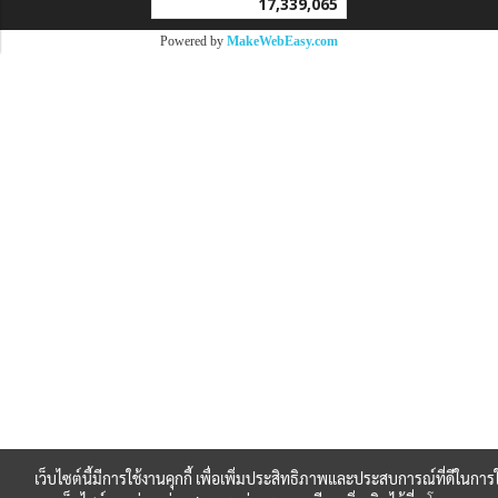
Powered by
MakeWebEasy.com
เว็บไซต์นี้มีการใช้งานคุกกี้ เพื่อเพิ่มประสิทธิภาพและประสบการณ์ที่ดีในการใ