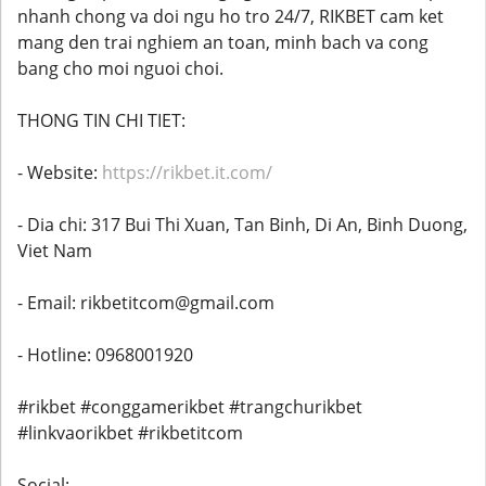
nhanh chong va doi ngu ho tro 24/7, RIKBET cam ket
mang den trai nghiem an toan, minh bach va cong
bang cho moi nguoi choi.
THONG TIN CHI TIET:
- Website:
https://rikbet.it.com/
- Dia chi: 317 Bui Thi Xuan, Tan Binh, Di An, Binh Duong,
Viet Nam
- Email: rikbetitcom@gmail.com
- Hotline: 0968001920
#rikbet #conggamerikbet #trangchurikbet
#linkvaorikbet #rikbetitcom
Social: