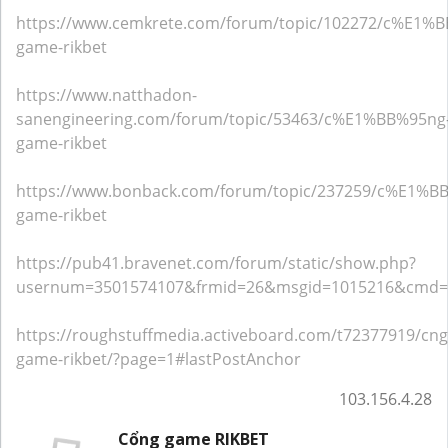
https://www.cemkrete.com/forum/topic/102272/c%E1%
game-rikbet
https://www.natthadon-
sanengineering.com/forum/topic/53463/c%E1%BB%95ng
game-rikbet
https://www.bonback.com/forum/topic/237259/c%E1%B
game-rikbet
https://pub41.bravenet.com/forum/static/show.php?
usernum=3501574107&frmid=26&msgid=1015216&cmd
https://roughstuffmedia.activeboard.com/t72377919/cng
game-rikbet/?page=1#lastPostAnchor
103.156.4.28
Cổng game RIKBET