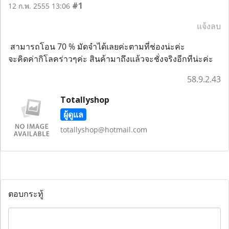
#1
12 ก.พ. 2555 13:06
แจ้งลบ
สามารถโอน 70 % มัดจำได้เลยค่ะตามที่ช่องน่ะค่ะ
จะคิดค่ากิโลคร่าวๆค่ะ สินค้ามาถึงแล้วจะชั่งจริงอีกทีน่ะค่ะ
58.9.2.43
Totallyshop
ผู้ดูแล
totallyshop@hotmail.com
ตอบกระทู้