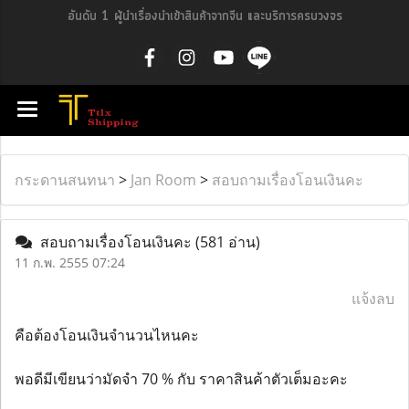
อันดับ 1 ผู้นำเรื่องนำเข้าสินค้าจากจีน และบริการครบวงจร
กระดานสนทนา
>
Jan Room
>
สอบถามเรื่องโอนเงินคะ
สอบถามเรื่องโอนเงินคะ
(581 อ่าน)
11 ก.พ. 2555 07:24
แจ้งลบ
คือต้องโอนเงินจำนวนไหนคะ
พอดีมีเขียนว่ามัดจำ 70 % กับ ราคาสินค้าตัวเต็มอะคะ