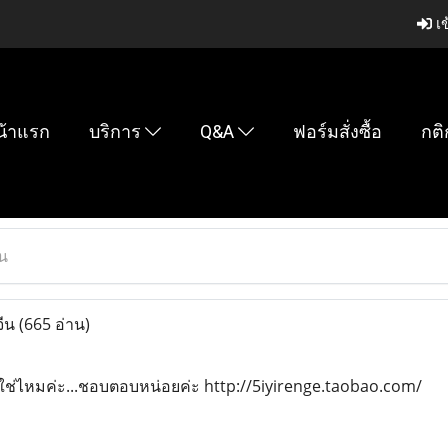
เข
น้าแรก
บริการ
Q&A
ฟอร์มสั่งซื้อ
กติ
น
จีน
(665 อ่าน)
จีนใช่ไหมค่ะ...ชอบตอบหน่อยค่ะ http://5iyirenge.taobao.com/