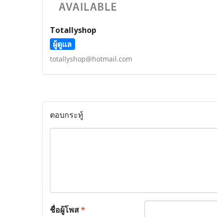
Totallyshop
ผู้ดูแล
totallyshop@hotmail.com
ตอบกระทู้
ชื่อผู้โพส
*