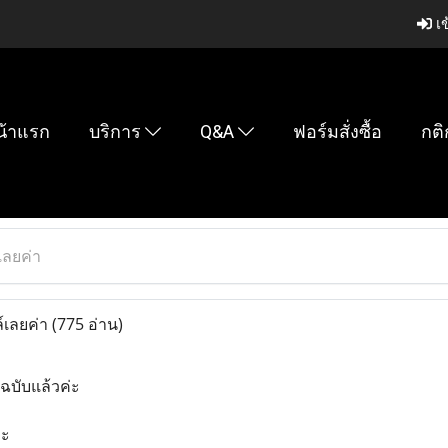
เข
น้าแรก
บริการ
Q&A
ฟอร์มสั่งซื้อ
กติ
เลยค่า
์เลยค่า
(775 อ่าน)
 ฉบับแล้วค่ะ
คะ