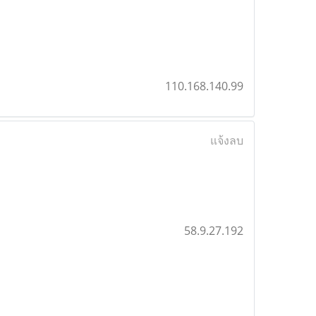
110.168.140.99
แจ้งลบ
58.9.27.192