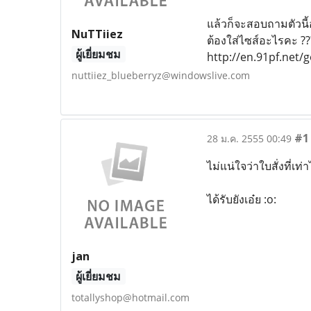
แล้วก็จะสอบถามตัวนี
NuTTiiez
ต้องใส่ไซส์อะไรคะ ??
ผู้เยี่ยมชม
http://en.91pf.net/
nuttiiez_blueberryz@windowslive.com
#1
28 ม.ค. 2555 00:49
ไม่แน่ใจว่าใบสั่งที่เ
ได้รับยังเอ๋ย :o:
jan
ผู้เยี่ยมชม
totallyshop@hotmail.com