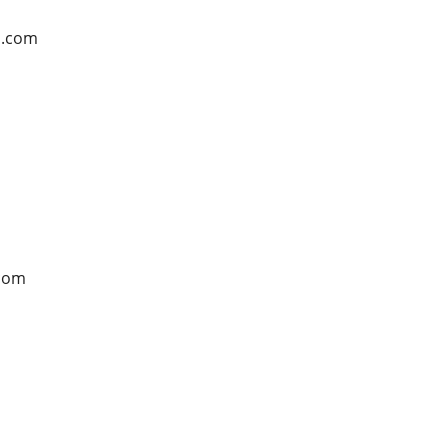
l.com
.com