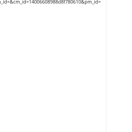
am_id=&cm_id=14006608988d8f780610&pm_id=