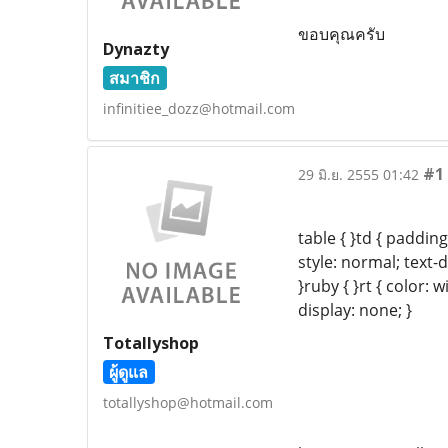
ขอบคุณครับ
Dynazty
สมาชิก
infinitiee_dozz@hotmail.com
#1
29 มิ.ย. 2555 01:42
table { }td { padding
style: normal; text
}ruby { }rt { color: 
display: none; }
Totallyshop
ผู้ดูแล
totallyshop@hotmail.com