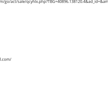
com/go/act/sale/qcyhlx.php?TBG=40896.138120.4&ad_id=&
ll.com/