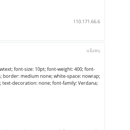
110.171.66.6
แจ้งลบ
text; font-size: 10pt; font-weight: 400; font-
tom; border: medium none; white-space: nowrap;
al; text-decoration: none; font-family: Verdana;