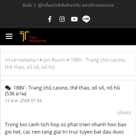
อันดับ 1 ผู้นำเรื่องนำเข้าสินค้าจากจีน และบริการครบวงจร
กระดานสนทนา
>
Jan Room
>
188V - Trang chủ casino,
thể thao, xổ số, nổ hũ
188V - Trang chủ casino, thể thao, xổ số, nổ hũ
(536 อ่าน)
12 ธ.ค. 2568 01:54
แจ้งลบ
Trong boi canh tich hop so phat trien nhanh hon bao
gio het, cac nen tang giai tri truc tuyen bat dau duoc