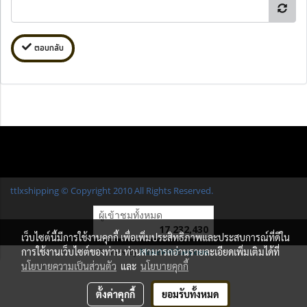
ตอบกลับ
ttlxshipping © Copyright 2010 All Rights Reserved.
ผู้เข้าชมทั้งหมด
17,232,430
เว็บไซต์นี้มีการใช้งานคุกกี้ เพื่อเพิ่มประสิทธิภาพและประสบการณ์ที่ดีใน
การใช้งานเว็บไซต์ของท่าน ท่านสามารถอ่านรายละเอียดเพิ่มเติมได้ที่
Powered by
MakeWebEasy.com
นโยบายความเป็นส่วนตัว
และ
นโยบายคุกกี้
ตั้งค่าคุกกี้
ยอมรับทั้งหมด