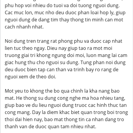
phu hop voi nhieu do tuoi va doi tuong nguoi dung.
Cac muc lon, muc nho deu duoc phan loai hop ly, giup
nguoi dung de dang tim thay thong tin minh can mot
cach nhanh nhat.
Noi dung tren trang rat phong phu va duoc cap nhat
lien tuc theo ngay. Dieu nay giup tao ra mot moi
truong giai tri khong ngung doi moi, luon mang lai cam
giac hung thu cho nguoi su dung. Tung phan noi dung
deu duoc bien tap can than va trinh bay ro rang de
nguoi xem de theo doi.
Mot yeu to khong the bo qua chinh la kha nang bao
mat. He thong su dung cong nghe ma hoa nhieu tang,
giup bao ve du lieu nguoi dung truoc cac hinh thuc tan
cong mang. Day la diem khac biet quan trong boi trong
thoi dai hien nay, bao mat thong tin ca nhan dang tro
thanh van de duoc quan tam nhieu nhat.