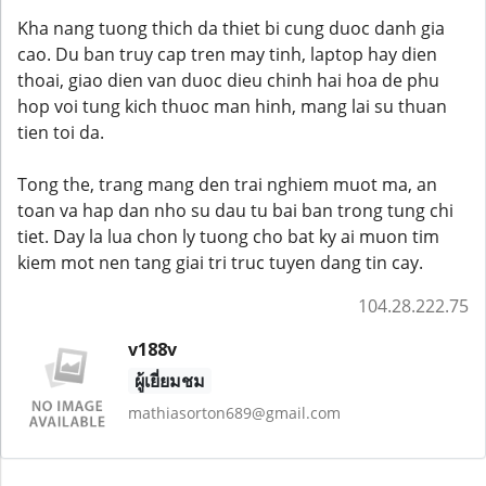
Kha nang tuong thich da thiet bi cung duoc danh gia
cao. Du ban truy cap tren may tinh, laptop hay dien
thoai, giao dien van duoc dieu chinh hai hoa de phu
hop voi tung kich thuoc man hinh, mang lai su thuan
tien toi da.
Tong the, trang mang den trai nghiem muot ma, an
toan va hap dan nho su dau tu bai ban trong tung chi
tiet. Day la lua chon ly tuong cho bat ky ai muon tim
kiem mot nen tang giai tri truc tuyen dang tin cay.
104.28.222.75
v188v
ผู้เยี่ยมชม
mathiasorton689@gmail.com