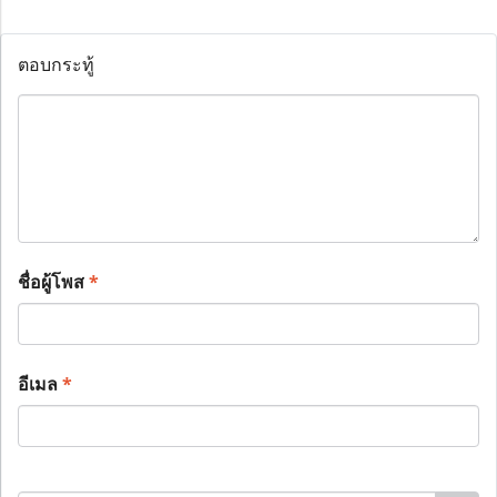
ตอบกระทู้
ชื่อผู้โพส
*
อีเมล
*