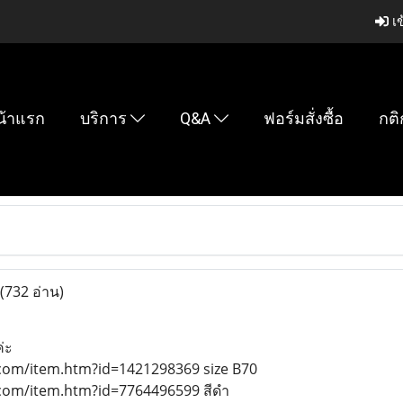
เข
น้าแรก
บริการ
Q&A
ฟอร์มสั่งซื้อ
กติ
(732 อ่าน)
่ะ
.com/item.htm?id=1421298369 size B70
.com/item.htm?id=7764496599 สีดำ