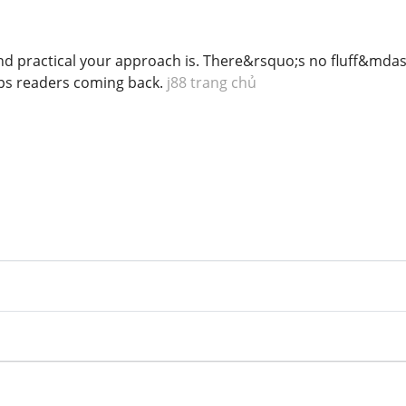
nd practical your approach is. There&rsquo;s no fluff&mdash;
eps readers coming back.
j88 trang chủ