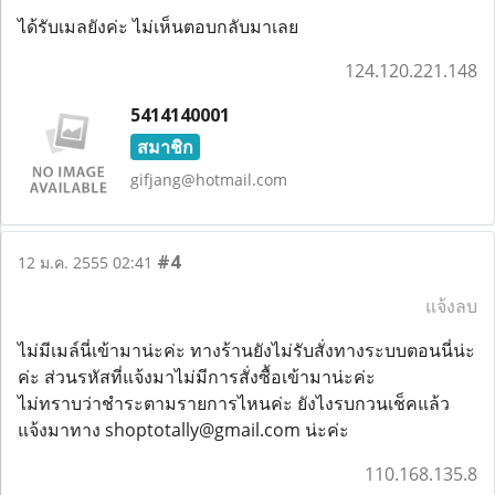
ได้รับเมลยังค่ะ ไม่เห็นตอบกลับมาเลย
124.120.221.148
5414140001
สมาชิก
gifjang@hotmail.com
#4
12 ม.ค. 2555 02:41
แจ้งลบ
ไม่มีเมล์นี่เข้ามาน่ะค่ะ ทางร้านยังไม่รับสั่งทางระบบตอนนี่น่ะ
ค่ะ ส่วนรหัสที่แจ้งมาไม่มีการสั่งซื้อเข้ามาน่ะค่ะ
ไม่ทราบว่าชำระตามรายการไหนค่ะ ยังไงรบกวนเช็คแล้ว
แจ้งมาทาง shoptotally@gmail.com น่ะค่ะ
110.168.135.8