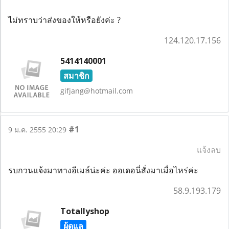
ไม่ทราบว่าส่งของให้หรือยังค่ะ ?
124.120.17.156
5414140001
สมาชิก
gifjang@hotmail.com
#1
9 ม.ค. 2555 20:29
แจ้งลบ
รบกวนแจ้งมาทางอีเมล์น่ะค่ะ ออเดอนี่สั่งมาเมื่อไหร่ค่ะ
58.9.193.179
Totallyshop
ผู้ดูแล