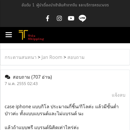
อันดับ 1 ผู้นำเรื่องนำเข้าสินค้าจากจีน และบริการครบวงจร
กระดานสนทนา
>
Jan Room
>
สอบถาม
สอบถาม
(707 อ่าน)
7 ม.ค. 2555 02:43
แจ้งลบ
case iphone แบบกิโล ประมาณกี่ชิ้น/กิโลค่ะ แล้วมีขั้นต่ำ
ป่าวค่ะ ทั้งแบบแบรนด์และไม่แบรนด์ นะ
แล้วถ้าแบบพรี แบรนด์นิคิดเท่าไหร่ค่ะ