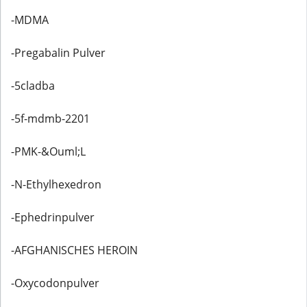
-MDMA
-Pregabalin Pulver
-5cladba
-5f-mdmb-2201
-PMK-&Ouml;L
-N-Ethylhexedron
-Ephedrinpulver
-AFGHANISCHES HEROIN
-Oxycodonpulver