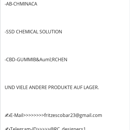
-AB-CHMINACA
-SSD CHEMICAL SOLUTION
-CBD-GUMMIB&Auml;RCHEN
UND VIELE ANDERE PRODUKTE AUF LAGER.
✍️E-Mail>>>>>>>>fritzescobar23@gmail.com
✍️Telegram-ID>>>>>@RC_designers1.