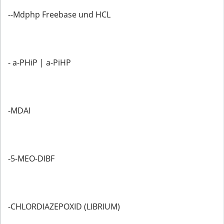
--Mdphp Freebase und HCL
- a-PHiP | a-PiHP
-MDAI
-5-MEO-DIBF
-CHLORDIAZEPOXID (LIBRIUM)