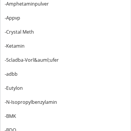
-Amphetaminpulver
-Appvp
-Crystal Meth
-Ketamin
-5cladba-Vorl&auml;ufer
-adbb
-Eutylon
-N-Isopropylbenzylamin
-BMK
-BDO