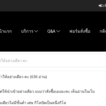
เข
น้าแรก
บริการ
Q&A
ฟอร์มสั่งซื้อ
กติ
ห้อย่างเดียว คะ
ให้อย่างเดียว คะ
(636 อ่าน)
แต่ให้นำเข้าอย่างเดียว แบบว่าสั่งซื้อเองอะคะ เห็นอ่านในเว็บ
งเดียวไม่มีขั้นต่ำ เศษ กิโลปัดเป็นหนึ่งกิโล