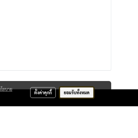
นโยบาย
ตั้งค่าคุกกี้
ยอมรับทั้งหมด