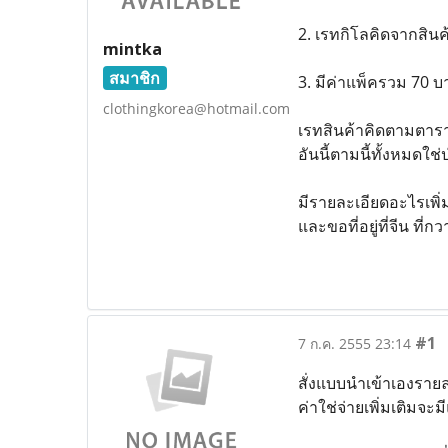
2. เรทกิโลคิดจากสินค้
mintka
สมาชิก
3. มีค่าแพ็ครวม 70 
clothingkorea@hotmail.com
เรทสินค้าคิดตามตารา
อันนี้ตามนี้ทั้งหมดใช่
มีรายละเอียดอะไรเพิ่ม
และขอที่อยู่ที่จีน ท
#1
7 ก.ค. 2555 23:14
สั่งแบบนำเข้าเองรายล
ค่าใช่จ่ายเพิ่มเติมจะม