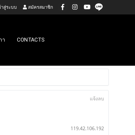
้าสู่ระบบ
สมัครสมาชิก
กา
CONTACTS
แจ้งลบ
119.42.106.192