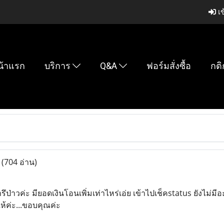
เข
น้าแรก
บริการ
Q&A
ฟอร์มสั่งซื้อ
กติ
ะ
(704 อ่าน)
ึป่าวค่ะ มียอดเงินโอนเพิ่มเท่าไหร่เอ่ย เข้าไปเช็คstatus ยังไม่ม
ห้ค่ะ...ขอบคุณค่ะ