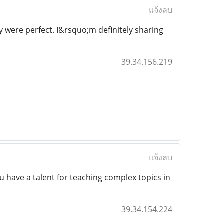
แจ้งลบ
y were perfect. I&rsquo;m definitely sharing
39.34.156.219
แจ้งลบ
You have a talent for teaching complex topics in
39.34.154.224