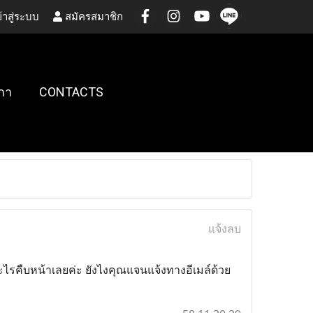
้าสู่ระบบ
สมัครสมาชิก
กา
CONTACTS
แจ้งลบ
ีอะไรคืบหน้าเลยค่ะ ยังไงคุณแจนแจ้งทางอีเมล์ด้วย