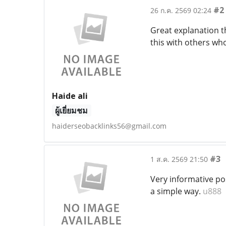
#2
26 ก.ค. 2569 02:24
Great explanation th
this with others wh
Haide ali
ผู้เยี่ยมชม
haiderseobacklinks56@gmail.com
#3
1 ส.ค. 2569 21:50
Very informative pos
a simple way.
u888