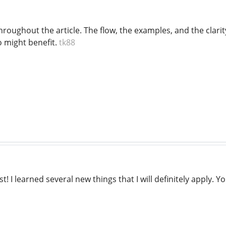
roughout the article. The flow, the examples, and the clarit
o might benefit.
tk88
t! I learned several new things that I will definitely apply. 