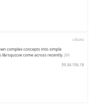
แจ้งลบ
down complex concepts into simple
ogs I&rsquo;ve come across recently.
J88
39.34.156.18