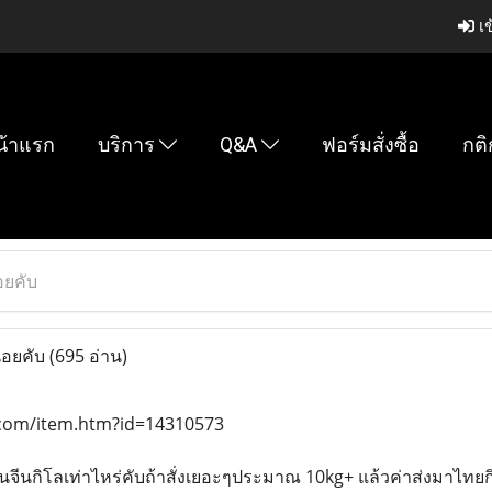
เข
น้าแรก
บริการ
Q&A
ฟอร์มสั่งซื้อ
กติ
อยคับ
่อยคับ
(695 อ่าน)
.com/item.htm?id=14310573
 ในจีนกิโลเท่าไหร่คับถ้าสั่งเยอะๆประมาณ 10kg+ แล้วค่าส่งมาไทยก