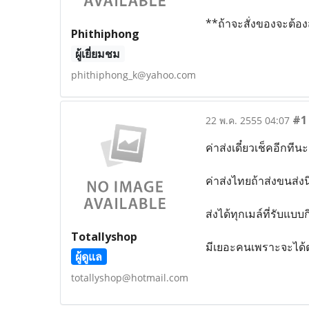
**ถ้าจะสั่งของจะต้อง
Phithiphong
ผู้เยี่ยมชม
phithiphong_k@yahoo.com
#1
22 พ.ค. 2555 04:07
ค่าส่งเดี๋ยวเช็คอีกทีน
ค่าส่งไทยถ้าส่งขนส่
ส่งได้ทุกเมล์ที่รับ
Totallyshop
มีเยอะคนเพราะจะได้
ผู้ดูแล
totallyshop@hotmail.com