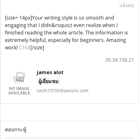
แจ้งลบ
[size= 14px]Your writing style is so smooth and
engaging that I didn&rsquo;t even realize when I
finished reading the whole article. The information is
extremely helpful, especially for beginners. Amazing
work!
C168
[/size]
39.34.158.21
james alot
ผู้เยี่ยมชม
sasih73700@jwsuns.com
ตอบกระทู้