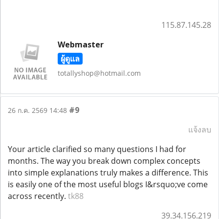
115.87.145.28
Webmaster
ผู้ดูแล
totallyshop@hotmail.com
#9
26 ก.ค. 2569 14:48
แจ้งลบ
Your article clarified so many questions I had for
months. The way you break down complex concepts
into simple explanations truly makes a difference. This
is easily one of the most useful blogs I&rsquo;ve come
across recently.
tk88
39.34.156.219