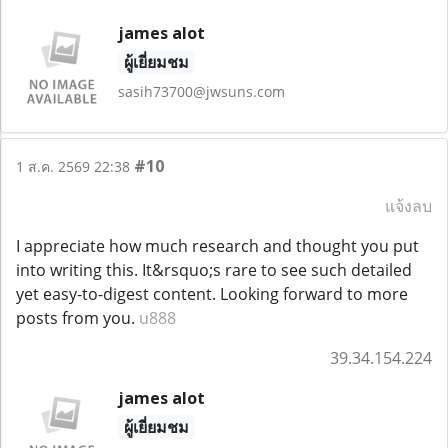
james alot
ผู้เยี่ยมชม
sasih73700@jwsuns.com
#10
1 ส.ค. 2569 22:38
แจ้งลบ
I appreciate how much research and thought you put
into writing this. It&rsquo;s rare to see such detailed
yet easy-to-digest content. Looking forward to more
posts from you.
u888
39.34.154.224
james alot
ผู้เยี่ยมชม