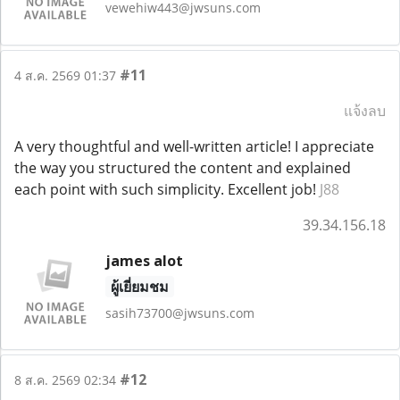
vewehiw443@jwsuns.com
#11
4 ส.ค. 2569 01:37
แจ้งลบ
A very thoughtful and well-written article! I appreciate
the way you structured the content and explained
each point with such simplicity. Excellent job!
J88
39.34.156.18
james alot
ผู้เยี่ยมชม
sasih73700@jwsuns.com
#12
8 ส.ค. 2569 02:34