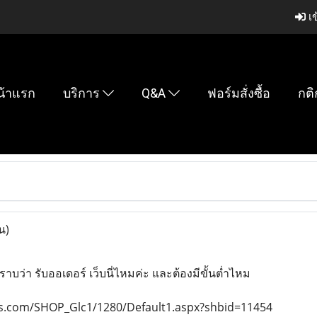
เข
น้าแรก
บริการ
Q&A
ฟอร์มสั่งซื้อ
กติ
น)
าบว่า รับออเดอร์ เว็บนี่ไหมค่ะ และต้องมีขั้นต่ำไหม
nfs.com/SHOP_Glc1/1280/Default1.aspx?shbid=11454