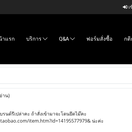
เข
น้าแรก
บริการ
Q&A
ฟอร์มสั่งซื้อ
กติ
อ่าน)
บรนด์รึเปล่าคะ ถ้าสั่งเข้ามาจะโดนยึดไม๊คะ
item.taobao.com/item.htm?id=14195577979& น่ะค่ะ