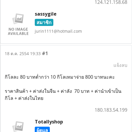
124.121.158.68
sassygile
สมาชิก
jurin1111@hotmail.com
#1
18 ต.ค. 2554 19:33
แจ้งลบ
กิโลละ 80 บาทต่ำกว่า 10 กิโลเหมาจ่าย 800 บาทนะคะ
ราคาสินค้า + ค่าส่งในจีน + ค่าลัง 70 บาท + ค่านำเข้าเป็น
กิโล + ค่าส่งในไทย
180.183.54.199
Totallyshop
ผู้ดูแล