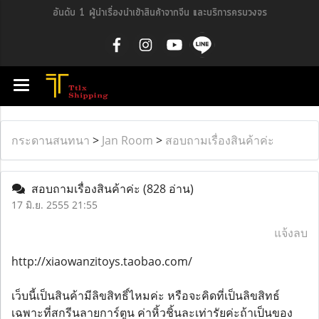
อันดับ 1 ผู้นำเรื่องนำเข้าสินค้าจากจีน และบริการครบวงจร
กระดานสนทนา
>
Jan Room
>
สอบถามเรื่องสินค้าค่ะ
สอบถามเรื่องสินค้าค่ะ
(828 อ่าน)
17 มิ.ย. 2555 21:55
แจ้งลบ
http://xiaowanzitoys.taobao.com/
เว็บนี้เป็นสินค้ามีลิขสิทธิ์ไหมค่ะ หรือจะคิดที่เป็นลิขสิทธ์
เฉพาะที่สกรีนลายการ์ตูน ค่าหิ้วชิ้นละเท่ารัยค่ะถ้าเป็นของ