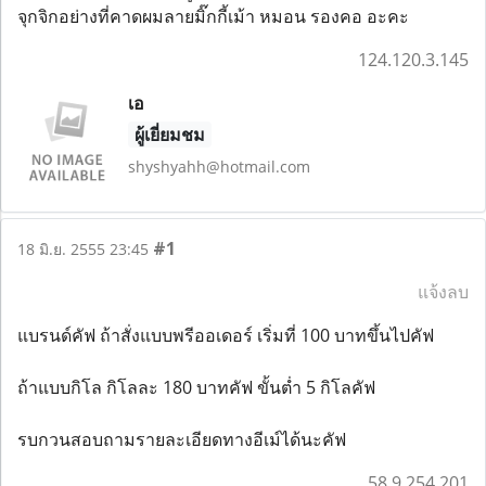
จุกจิกอย่างที่คาดผมลายมิ๊กกี้เม้า หมอน รองคอ อะคะ
124.120.3.145
เอ
ผู้เยี่ยมชม
shyshyahh@hotmail.com
#1
18 มิ.ย. 2555 23:45
แจ้งลบ
แบรนด์คัฟ ถ้าสั่งแบบพรีออเดอร์ เริ่มที่ 100 บาทขึ้นไปคัฟ
ถ้าแบบกิโล กิโลละ 180 บาทคัฟ ขั้นต่ำ 5 กิโลคัฟ
รบกวนสอบถามรายละเอียดทางอีเม์ได้นะคัฟ
58.9.254.201