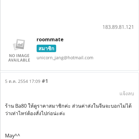
183.89.81.121
roommate
สมาชิก
unicorn_jang@hotmail.com
#1
5 ต.ค. 2554 17:09
แจ้งลบ
ร้าน Ba80 ให้ดูราคาสมาชิกค่ะ ส่วนค่าส่งในจีนจะบอกไม่ได้
ว่าเท่าไหร่ต้องสั่งไปก่อน่ะค่ะ
May^^