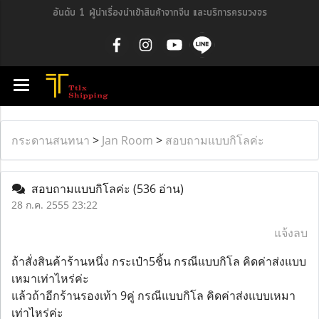
อันดับ 1 ผู้นำเรื่องนำเข้าสินค้าจากจีน และบริการครบวงจร
กระดานสนทนา
>
Jan Room
>
สอบถามแบบกิโลค่ะ
สอบถามแบบกิโลค่ะ
(536 อ่าน)
28 ก.ค. 2555 23:22
แจ้งลบ
ถ้าสั่งสินค้าร้านหนึ่ง กระเป๋า5ชิ้น กรณีแบบกิโล คิดค่าส่งแบบ
เหมาเท่าไหร่ค่ะ
แล้วถ้าอีกร้านรองเท้า 9คู่ กรณีแบบกิโล คิดค่าส่งแบบเหมา
เท่าไหร่ค่ะ