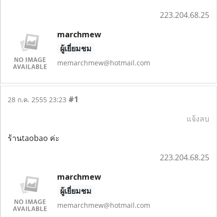
223.204.68.25
marchmew
ผู้เยี่ยมชม
memarchmew@hotmail.com
#1
28 ก.ค. 2555 23:23
แจ้งลบ
ร้านtaobao ค่ะ
223.204.68.25
marchmew
ผู้เยี่ยมชม
memarchmew@hotmail.com