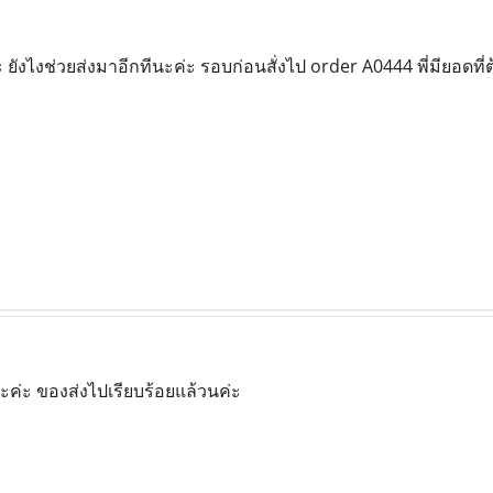
ะ ยังไงช่วยส่งมาอีกทีนะค่ะ รอบก่อนสั่งไป order A0444 พี่มียอดที
ะค่ะ ของส่งไปเรียบร้อยแล้วนค่ะ