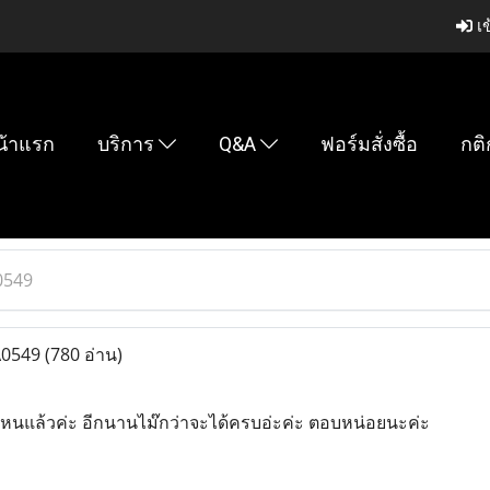
เข
น้าแรก
บริการ
Q&A
ฟอร์มสั่งซื้อ
กติ
0549
A0549
(780 อ่าน)
นแล้วค่ะ อีกนานไม๊กว่าจะได้ครบอ่ะค่ะ ตอบหน่อยนะค่ะ