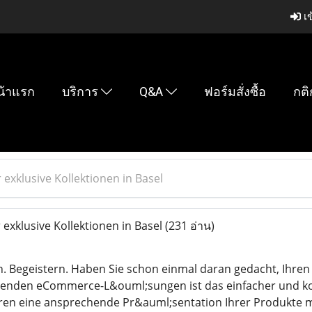
เข
น้าแรก
บริการ
Q&A
ฟอร์มสั่งซื้อ
กติ
exklusive Kollektionen in Basel
exklusive Kollektionen in Basel
(231 อ่าน)
. Begeistern. Haben Sie schon einmal daran gedacht, Ihre
enden eCommerce-L&ouml;sungen ist das einfacher und kos
en eine ansprechende Pr&auml;sentation Ihrer Produkte m