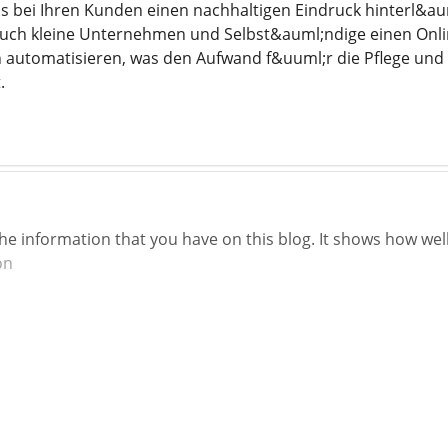
as bei Ihren Kunden einen nachhaltigen Eindruck hinterl&au
ch kleine Unternehmen und Selbst&auml;ndige einen Online-
h automatisieren, was den Aufwand f&uuml;r die Pflege und
.
he information that you have on this blog. It shows how wel
on