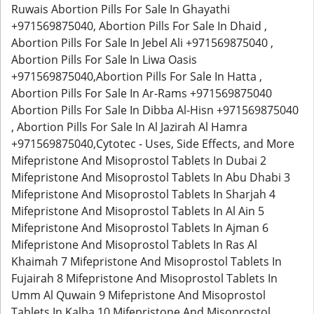
Ruwais Abortion Pills For Sale In Ghayathi
+971569875040, Abortion Pills For Sale In Dhaid ,
Abortion Pills For Sale In Jebel Ali +971569875040 ,
Abortion Pills For Sale In Liwa Oasis
+971569875040,Abortion Pills For Sale In Hatta ,
Abortion Pills For Sale In Ar-Rams +971569875040
Abortion Pills For Sale In Dibba Al-Hisn +971569875040
, Abortion Pills For Sale In Al Jazirah Al Hamra
+971569875040,Cytotec - Uses, Side Effects, and More
Mifepristone And Misoprostol Tablets In Dubai 2
Mifepristone And Misoprostol Tablets In Abu Dhabi 3
Mifepristone And Misoprostol Tablets In Sharjah 4
Mifepristone And Misoprostol Tablets In Al Ain 5
Mifepristone And Misoprostol Tablets In Ajman 6
Mifepristone And Misoprostol Tablets In Ras Al
Khaimah 7 Mifepristone And Misoprostol Tablets In
Fujairah 8 Mifepristone And Misoprostol Tablets In
Umm Al Quwain 9 Mifepristone And Misoprostol
Tablets In Kalba 10 Mifepristone And Misoprostol