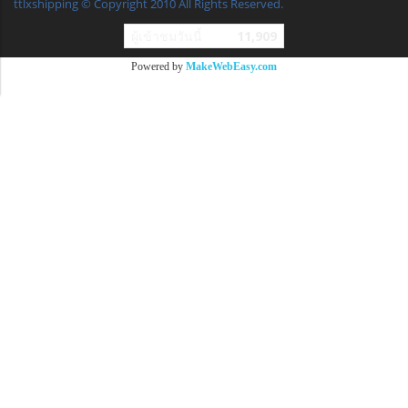
ttlxshipping © Copyright 2010 All Rights Reserved.
ผู้เข้าชมวันนี้
11,909
Powered by
MakeWebEasy.com