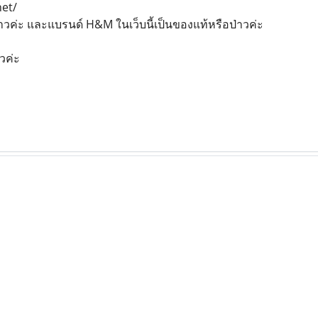
net/
าวค่ะ และแบรนด์ H&M ในเว็บนี้เป็นของแท้หรือป่าวค่ะ
าวค่ะ