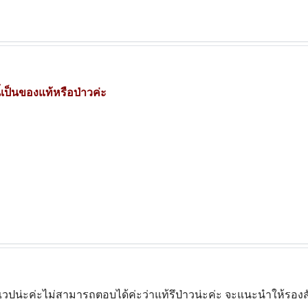
เป็นของแท้หรือป่าวค่ะ
วปน่ะค่ะไม่สามารถตอบได้ค่ะว่าแท้รึป่าวน่ะค่ะ จะแนะนำให้รองสั