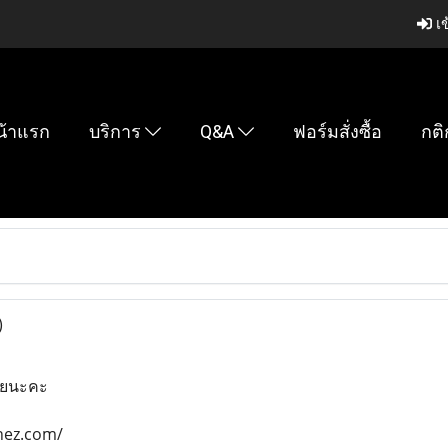
เข
น้าแรก
บริการ
Q&A
ฟอร์มสั่งซื้อ
กติ
)
วยนะคะ
hez.com/